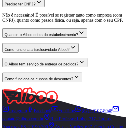
Preciso ter CNPJ?
Não é necessário! É possível se registrar tanto como empresa (com
CNPJ), quanto como pessoa física, ou seja, apenas com o seu CPF.
Quantos o Aiboo cobra do estabelecimento?
Como funciona a Exclusividade Aiboo?
O Aiboo tem serviço de entrega de pedidos?
Como funciona os cupons de descontos?
Instagram
Facebook
YouTube
(87) 99107-8948
contato@aiboo.com.br
Rua Professor Lobo, 717, Jardins,
Aracruz - ES, 29190-300
Av. das Nações, 637, Gercino Coelho,