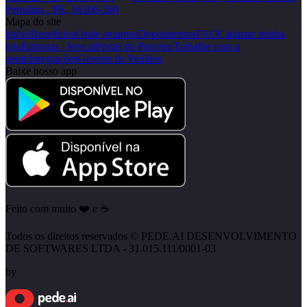
Petrolina - PE, 56306-260
Mapa do site
Início
Benefícios
Onde atuamos
Depoimentos
FAQ
Cadastar minha
loja
Entregas - leve.ai
Portal do Parceiro
Trabalhe com a
gente
Integrações
Gerente de Pedidos
Baixe nosso app
Feito com muito ❤️ e ☕
Todos os direitos reservados © PEDE.AI DESENVOLVIMENTO
DE SOFTWARES LTDA - 31.015.111/0001-03
by